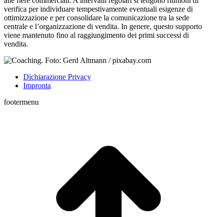
alle fiere commerciali. A intervalli regolari si tengono riunioni di
verifica per individuare tempestivamente eventuali esigenze di
ottimizzazione e per consolidare la comunicazione tra la sede
centrale e l’organizzazione di vendita. In genere, questo supporto
viene mantenuto fino al raggiungimento dei primi successi di
vendita.
Dichiarazione Privacy
Impronta
footermenu
T
s